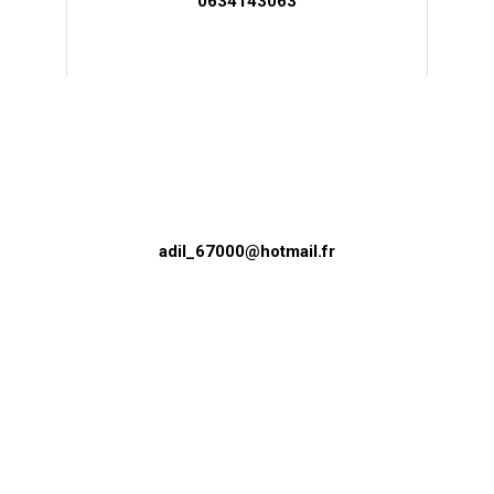
0634143063
adil_67000@hotmail.fr