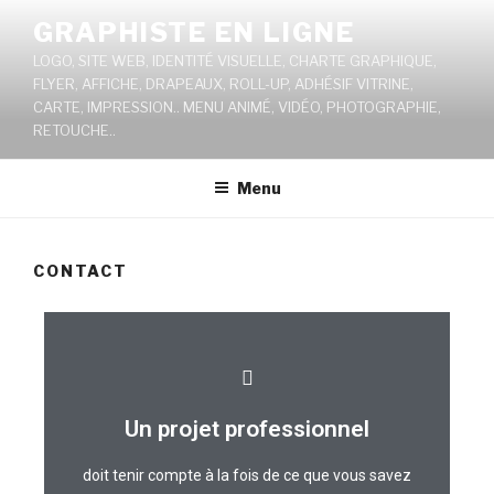
GRAPHISTE EN LIGNE
LOGO, SITE WEB, IDENTITÉ VISUELLE, CHARTE GRAPHIQUE,
FLYER, AFFICHE, DRAPEAUX, ROLL-UP, ADHÉSIF VITRINE,
CARTE, IMPRESSION.. MENU ANIMÉ, VIDÉO, PHOTOGRAPHIE,
RETOUCHE..
Menu
CONTACT
Un projet professionnel
un véritable plan de travail en 4 axes.
doit tenir compte à la fois de ce que vous savez
Voici